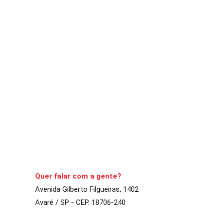
ACONTECENDO
Prefeitura dá continuidade à p
A Comarca
25 de fevereiro de 2021
1
min
Etapa faz parte do pr
CONTINUE LENDO
Quer falar com a gente?
Avenida Gilberto Filgueiras, 1402
Avaré / SP - CEP. 18706-240