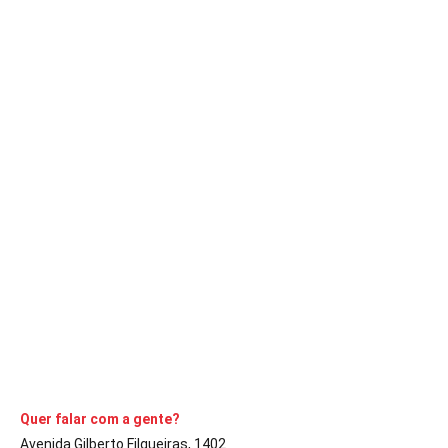
ACONTECENDO
Avaré se despede da radialista e poeta
Marília Pires
A Comarca
22 de abril de 2021
2
min
Velório ocorre nessa sexta-feira das 8h às 14 horas
CONTINUE LENDO
Quer falar com a gente?
Avenida Gilberto Filgueiras, 1402