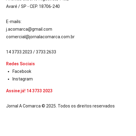
Avaré / SP - CEP. 18706-240
E-mails:
j.acomarca@gmail.com
comercial@jornalacomarca.com.br
14 3733.2023 / 3733.2633
Redes Sociais
Facebook
Instagram
Assine já! 14 3733 2023
Jornal A Comarca © 2025. Todos os direitos reservados
 güncel giriş
ultrabet giriş
ultrabet
ultrabet güncel giriş
ultrabet giriş
u