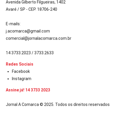
Avenida Gilberto Filgueiras, 1402
Avaré / SP - CEP. 18706-240
E-mails:
j.acomarca@gmail.com
comercial@jornalacomarca.com.br
14 3733.2023 / 3733.2633
Redes Sociais
Facebook
Instagram
Assine já! 14 3733 2023
Jornal A Comarca © 2025. Todos os direitos reservados
ücretsiz
bedava
hack
torrent
crack |
siteye git
buraya tıkla
link
websit