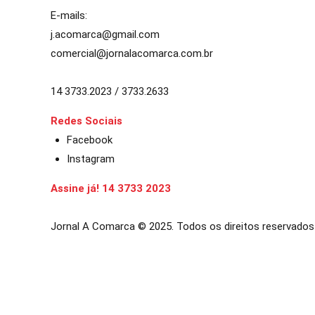
E-mails:
j.acomarca@gmail.com
comercial@jornalacomarca.com.br
14 3733.2023 / 3733.2633
Redes Sociais
Facebook
Instagram
Assine já! 14 3733 2023
Jornal A Comarca © 2025. Todos os direitos reservados
et güncel giriş
starzbet giriş
starzbet
starzbet güncel giriş
starzbet 