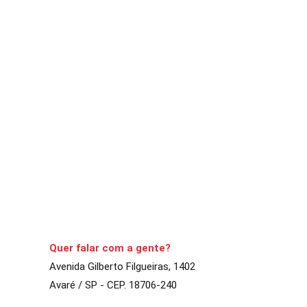
ACONTECENDO
DESTAQUE
Postão: vacinação contra a Covi
A Comarca
20 de dezembro de 2021
3
min
Proposta é imunizar q
CONTINUE LENDO
Quer falar com a gente?
Avenida Gilberto Filgueiras, 1402
Avaré / SP - CEP. 18706-240