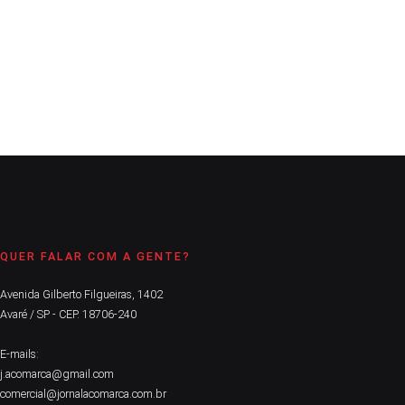
2020
CONTINUE LENDO
QUER FALAR COM A GENTE?
Avenida Gilberto Filgueiras, 1402
Avaré / SP - CEP. 18706-240
E-mails:
j.acomarca@gmail.com
comercial@jornalacomarca.com.br