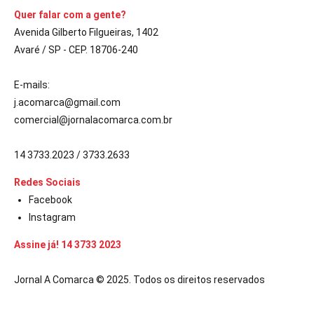
Quer falar com a gente?
Avenida Gilberto Filgueiras, 1402
Avaré / SP - CEP. 18706-240
E-mails:
j.acomarca@gmail.com
comercial@jornalacomarca.com.br
14 3733.2023 / 3733.2633
Redes Sociais
Facebook
Instagram
Assine já! 14 3733 2023
Jornal A Comarca © 2025. Todos os direitos reservados
l giriş
casibom giriş
casibom
starzbet güncel giriş
starzbet giriş
sta