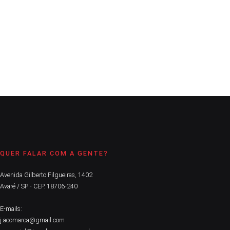
Comércio poderá abrir as portas das 8 às 13 horas; limite de
público é de 40%
CONTINUE LENDO
QUER FALAR COM A GENTE?
Avenida Gilberto Filgueiras, 1402
Avaré / SP - CEP. 18706-240
E-mails:
j.acomarca@gmail.com