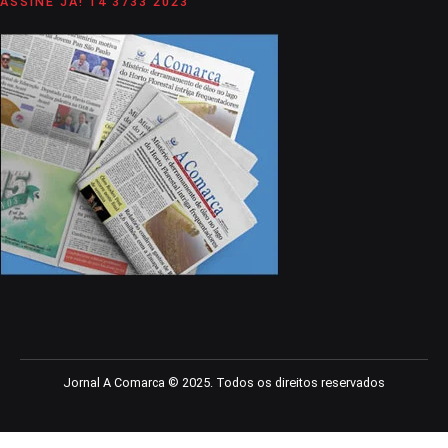
ASSINE JÁ! 14 3733 2023
Jornal A Comarca © 2025. Todos os direitos reservados
üncel giriş
starzbet giriş
starzbet
starzbet güncel giriş
starzbet giriş