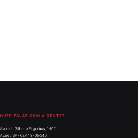
A Comarca
10 de março de 2021
2
min
“O surgimento de cepas variantes no interior de São Paulo é
motivo de grande preocupação", disse dom Maurício
CONTINUE LENDO
QUER FALAR COM A GENTE?
Avenida Gilberto Filgueiras, 1402
Avaré / SP - CEP. 18706-240