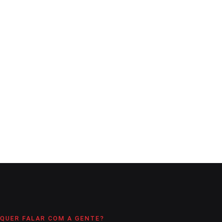
ACONTECENDO
DESTAQUE
GERAL
Ruas do centro recebem Operação Tapa-
Buraco
A Comarca
17 de julho de 2020
3
min
Manutenção também teve continuidade em bairros da cidade
CONTINUE LENDO
QUER FALAR COM A GENTE?