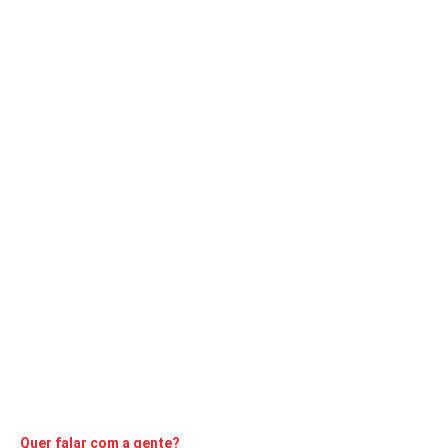
ACONTECENDO
Arcebispo incentiva católicos na luta contra
o coronavírus
A Comarca
25 de janeiro de 2021
2
min
Dom Maurício se solidariza com famílias enlutadas, doentes e
desempregados
CONTINUE LENDO
Quer falar com a gente?