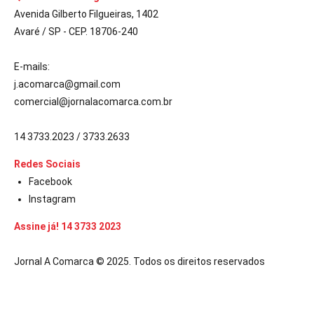
Avenida Gilberto Filgueiras, 1402
Avaré / SP - CEP. 18706-240
E-mails:
j.acomarca@gmail.com
comercial@jornalacomarca.com.br
14 3733.2023 / 3733.2633
Redes Sociais
Facebook
Instagram
Assine já! 14 3733 2023
Jornal A Comarca © 2025. Todos os direitos reservados
riş
ultrabet giriş
ultrabet
ultrabet güncel giriş
ultrabet giriş
ultrabet
be