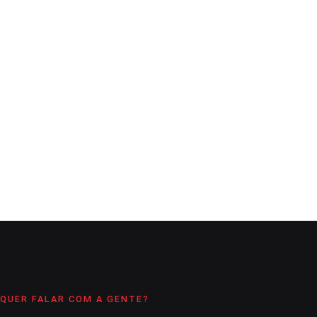
Regional de Ensino
A Comarca
19 de outubro de 2021
7
min
Processo tem por objetivo dar continuidade à política de
seleção, com base em critérios técnicos e competências
profissionais
CONTINUE LENDO
QUER FALAR COM A GENTE?