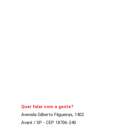
ACONTECENDO
Decreto autoriza funcionament
A Comarca
19 de janeiro de 2021
1
min
Restrição apenas par
CONTINUE LENDO
Quer falar com a gente?
Avenida Gilberto Filgueiras, 1402
Avaré / SP - CEP. 18706-240