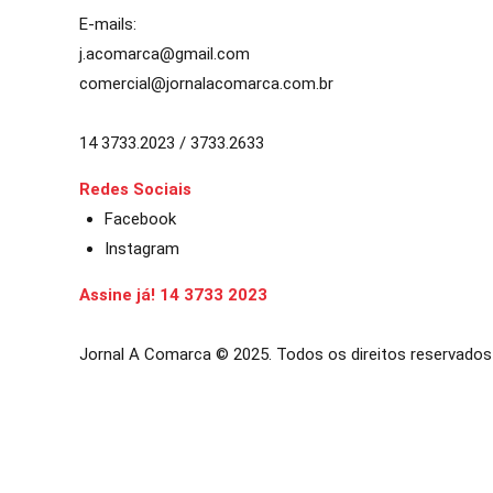
E-mails:
j.acomarca@gmail.com
comercial@jornalacomarca.com.br
14 3733.2023 / 3733.2633
Redes Sociais
Facebook
Instagram
Assine já! 14 3733 2023
Jornal A Comarca © 2025. Todos os direitos reservados
 güncel giriş
ultrabet giriş
ultrabet
ultrabet güncel giriş
ultrabet giriş