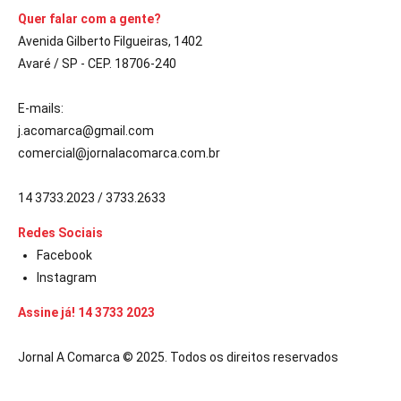
Quer falar com a gente?
Avenida Gilberto Filgueiras, 1402
Avaré / SP - CEP. 18706-240
E-mails:
j.acomarca@gmail.com
comercial@jornalacomarca.com.br
14 3733.2023 / 3733.2633
Redes Sociais
Facebook
Instagram
Assine já! 14 3733 2023
Jornal A Comarca © 2025. Todos os direitos reservados
 güncel giriş
ultrabet giriş
ultrabet
ultrabet güncel giriş
ultrabet giriş
u