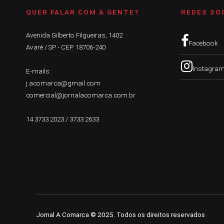
QUER FALAR COM A GENTE?
REDES SO
Avenida Gilberto Filgueiras, 1402
Facebook
Avaré / SP - CEP. 18706-240
Instagra
E-mails:
j.acomarca@gmail.com
comercial@jornalacomarca.com.br
14 3733.2023 / 3733.2633
Jornal A Comarca © 2025. Todos os direitos reservados