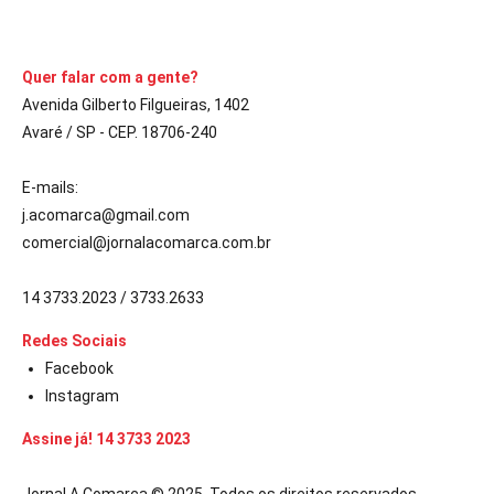
CONTINUE LENDO
Quer falar com a gente?
Avenida Gilberto Filgueiras, 1402
Avaré / SP - CEP. 18706-240
E-mails:
j.acomarca@gmail.com
comercial@jornalacomarca.com.br
14 3733.2023 / 3733.2633
Redes Sociais
Facebook
Instagram
Assine já! 14 3733 2023
Jornal A Comarca © 2025. Todos os direitos reservados