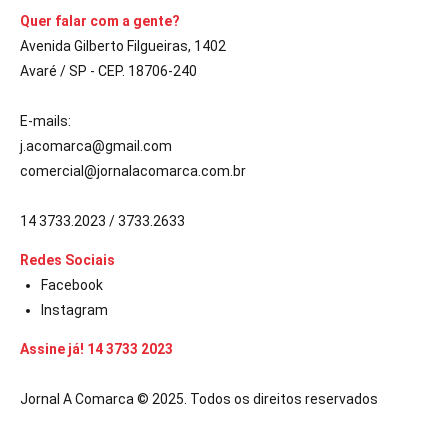
Quer falar com a gente?
Avenida Gilberto Filgueiras, 1402
Avaré / SP - CEP. 18706-240
E-mails:
j.acomarca@gmail.com
comercial@jornalacomarca.com.br
14 3733.2023 / 3733.2633
Redes Sociais
Facebook
Instagram
Assine já! 14 3733 2023
Jornal A Comarca © 2025. Todos os direitos reservados
om güncel giriş
casibom giriş
casibom
casibom güncel giriş
casibom gi