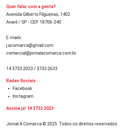
Quer falar com a gente?
Avenida Gilberto Filgueiras, 1402
Avaré / SP - CEP. 18706-240
E-mails:
j.acomarca@gmail.com
comercial@jornalacomarca.com.br
14 3733.2023 / 3733.2633
Redes Sociais
Facebook
Instagram
Assine já! 14 3733 2023
Jornal A Comarca © 2025. Todos os direitos reservados
 güncel giriş
ultrabet giriş
ultrabet
ultrabet güncel giriş
ultrabet giriş
u