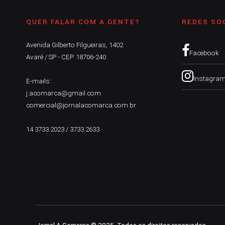
QUER FALAR COM A GENTE?
REDES SO
Avenida Gilberto Filgueiras, 1402
Facebook
Avaré / SP - CEP. 18706-240
Instagra
E-mails:
j.acomarca@gmail.com
comercial@jornalacomarca.com.br
14 3733.2023 / 3733.2633