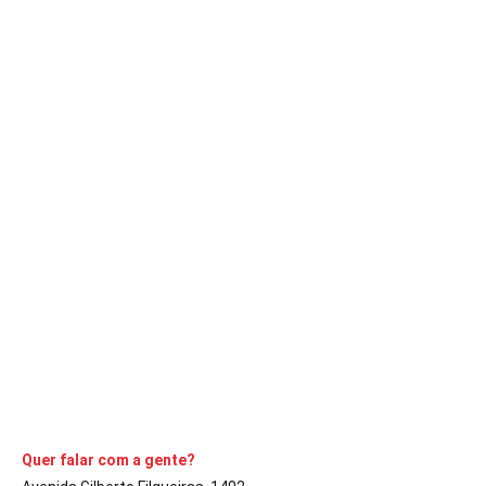
DESTAQUE
SOCIAL
Subseção da OAB de Avaré promoveu
solenidade de entrega de carteiras a novos
advogados
A Comarca
11 de setembro de 2021
4
min
Evento teve lugar na Casa do Advogado na sexta-feira, dia 3
CONTINUE LENDO
Quer falar com a gente?