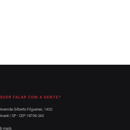
A Comarca
12 de julho de 2021
3
min
Linha Emergencial inclui bares, restaurantes, academias,
salões de beleza e produção de eventos
CONTINUE LENDO
QUER FALAR COM A GENTE?
Avenida Gilberto Filgueiras, 1402
Avaré / SP - CEP. 18706-240
E-mails: