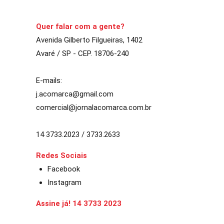
CONTINUE LENDO
Quer falar com a gente?
Avenida Gilberto Filgueiras, 1402
Avaré / SP - CEP. 18706-240
E-mails:
j.acomarca@gmail.com
comercial@jornalacomarca.com.br
14 3733.2023 / 3733.2633
Redes Sociais
Facebook
Instagram
Assine já! 14 3733 2023