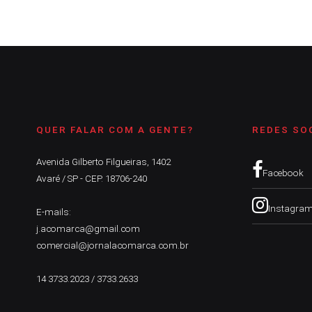
QUER FALAR COM A GENTE?
REDES SO
Avenida Gilberto Filgueiras, 1402
Facebook
Avaré / SP - CEP. 18706-240
Instagra
E-mails:
j.acomarca@gmail.com
comercial@jornalacomarca.com.br
14 3733.2023 / 3733.2633