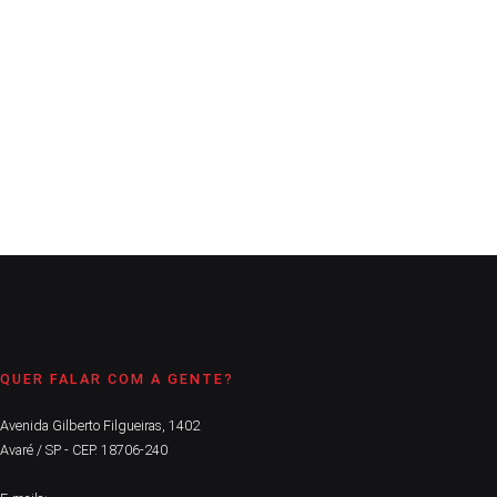
A Comarca
20 de março de 2021
2
min
O prefeito Jô Silvestre participou do ato realizado na quarta-
feira, 17, pela construtora do residencial
CONTINUE LENDO
QUER FALAR COM A GENTE?
Avenida Gilberto Filgueiras, 1402
Avaré / SP - CEP. 18706-240