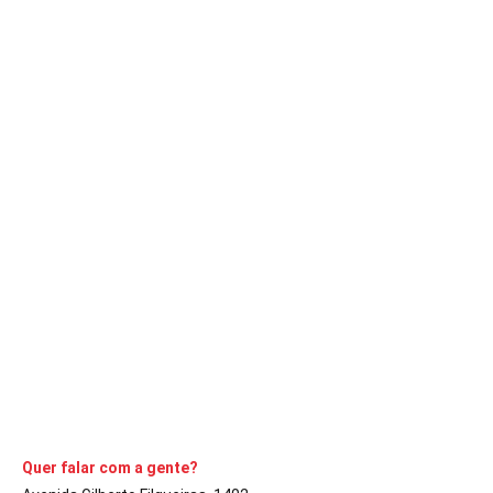
ACONTECENDO
GERAL
Prefeitura de Avaré confirma morte por
meningite
A Comarca
22 de outubro de 2019
4
min
Segundo a prefeitura, o paciente foi um bebê de um ano que foi
diagnosticado com meningite bacteriana
CONTINUE LENDO
Quer falar com a gente?