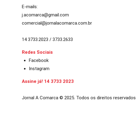
E-mails:
j.acomarca@gmail.com
comercial@jornalacomarca.com.br
14 3733.2023 / 3733.2633
Redes Sociais
Facebook
Instagram
Assine já! 14 3733 2023
Jornal A Comarca © 2025. Todos os direitos reservados
et güncel giriş
starzbet giriş
starzbet
starzbet güncel giriş
starzbet 