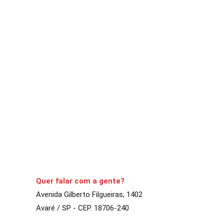
ECONOMIA
Governo propõe o novo salário
A Comarca
6 de setembro de 2020
2
min
Segundo o texto da pr
CONTINUE LENDO
Quer falar com a gente?
Avenida Gilberto Filgueiras, 1402
Avaré / SP - CEP. 18706-240