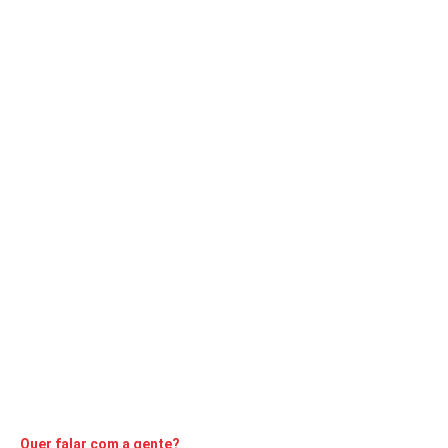
ACONTECENDO
DESTAQUE
Alunos de escolas municipais plantam
árvores em área de recuperação ambiental
A Comarca
16 de novembro de 2021
3
min
Ação ambiental integra projeto internacional do Rotary Club
CONTINUE LENDO
Quer falar com a gente?