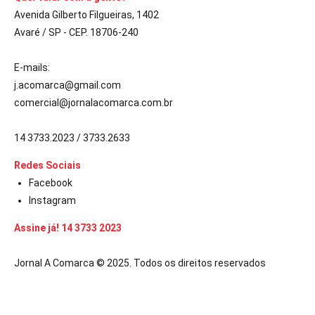
Avenida Gilberto Filgueiras, 1402
Avaré / SP - CEP. 18706-240
E-mails:
j.acomarca@gmail.com
comercial@jornalacomarca.com.br
14 3733.2023 / 3733.2633
Redes Sociais
Facebook
Instagram
Assine já! 14 3733 2023
Jornal A Comarca © 2025. Todos os direitos reservados
om güncel giriş
casibom giriş
casibom
casibom güncel giriş
casibom gi