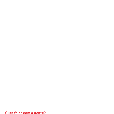
ACONTECENDO
DESTAQUE
Novos passatempos ganham espaço no
Brasil
A Comarca
11 de outubro de 2021
9
min
Jogos de tabuleiro e plataformas de cassino online
conquistaram brasileiros com enorme variedade disponível
CONTINUE LENDO
Quer falar com a gente?