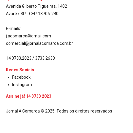
Avenida Gilberto Filgueiras, 1402
Avaré / SP - CEP. 18706-240
E-mails:
j.acomarca@gmail.com
comercial@jornalacomarca.com.br
14 3733.2023 / 3733.2633
Redes Sociais
Facebook
Instagram
Assine já! 14 3733 2023
Jornal A Comarca © 2025. Todos os direitos reservados
bom
casibom güncel giriş
casibom giriş
casibom
casibom güncel giriş