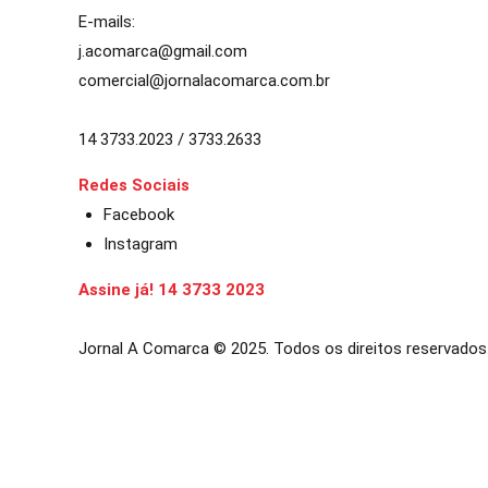
E-mails:
j.acomarca@gmail.com
comercial@jornalacomarca.com.br
14 3733.2023 / 3733.2633
Redes Sociais
Facebook
Instagram
Assine já! 14 3733 2023
Jornal A Comarca © 2025. Todos os direitos reservados
güncel giriş
ultrabet giriş
ultrabet
ultrabet güncel giriş
ultrabet giriş
u