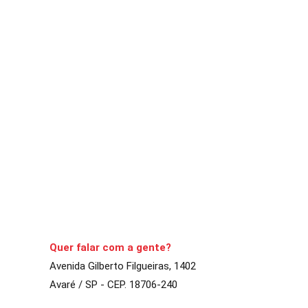
ACONTECENDO
POLÍTICA
Lei que pode multar empresas 
A Comarca
12 de outubro de 2021
5
min
“Peça” solta ao chão 
CONTINUE LENDO
Quer falar com a gente?
Avenida Gilberto Filgueiras, 1402
Avaré / SP - CEP. 18706-240