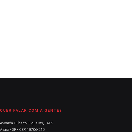
A Comarca
13 de dezembro de 2021
2
min
Manutenção semanal incluiu retirada de areia do calçadão no
Costa Azul
CONTINUE LENDO
QUER FALAR COM A GENTE?
Avenida Gilberto Filgueiras, 1402
Avaré / SP - CEP. 18706-240