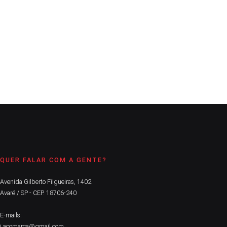
marginal conhecida como José Geraldo, às margens da linha
férrea, em Avaré
CONTINUE LENDO
QUER FALAR COM A GENTE?
Avenida Gilberto Filgueiras, 1402
Avaré / SP - CEP. 18706-240
E-mails:
j.acomarca@gmail.com