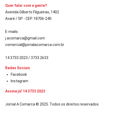
Quer falar com a gente?
Avenida Gilberto Filgueiras, 1402
Avaré / SP - CEP. 18706-240
E-mails:
j.acomarca@gmail.com
comercial@jornalacomarca.com.br
14 3733.2023 / 3733.2633
Redes Sociais
Facebook
Instagram
Assine já! 14 3733 2023
Jornal A Comarca © 2025. Todos os direitos reservados
bet güncel giriş
starzbet giriş
starzbet
starzbet güncel giriş
starzbet 