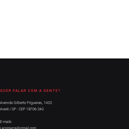
Estância turística ficou na 116ª colocação entre os 645
municípios de São Paulo
CONTINUE LENDO
QUER FALAR COM A GENTE?
Avenida Gilberto Filgueiras, 1402
Avaré / SP - CEP. 18706-240
E-mails:
j.acomarca@gmail.com