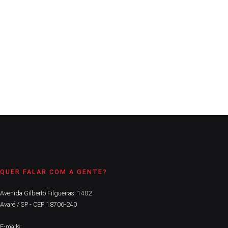
A Comarca
16 de novembro de 2021
1
min
Flagrante se deu na tarde do feriado de segunda-feira, no Bairro
Água Branca
CONTINUE LENDO
QUER FALAR COM A GENTE?
Avenida Gilberto Filgueiras, 1402
Avaré / SP - CEP. 18706-240
E-mails: