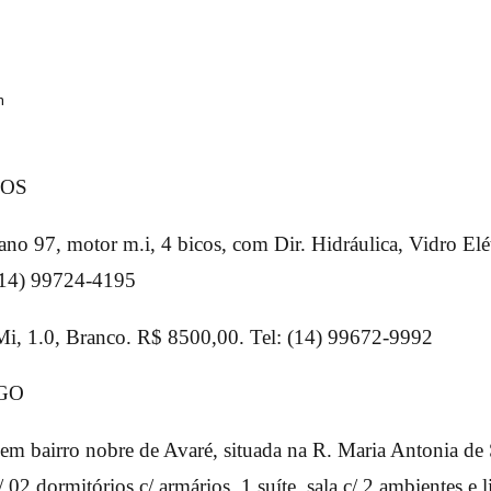
n
ano 97, motor m.i, 4 bicos, com Dir. Hidráulica, Vidro Elét
(14) 99724-4195
i, 1.0, Branco. R$ 8500,00. Tel: (14) 99672-9992
em bairro nobre de Avaré, situada na R. Maria Antonia de 
/ 02 dormitórios c/ armários, 1 suíte, sala c/ 2 ambientes e 