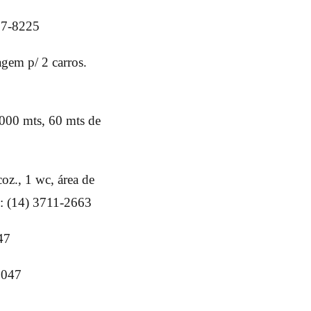
07-8225
agem p/ 2 carros.
1000 mts, 60 mts de
oz., 1 wc, área de
l: (14) 3711-2663
47
1047