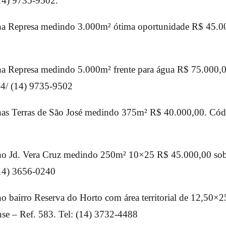
14) 9735-9502.
na Represa medindo 3.000m² ótima oportunidade R$ 45.00
na Represa medindo 5.000m² frente para água R$ 75.000,0
44/ (14) 9735-9502
nas Terras de São José medindo 375m² R$ 40.000,00. Cód-
no Jd. Vera Cruz medindo 250m² 10×25 R$ 45.000,00 sob 
14) 3656-0240
o bairro Reserva do Horto com área territorial de 12,50×
nse – Ref. 583. Tel: (14) 3732-4488