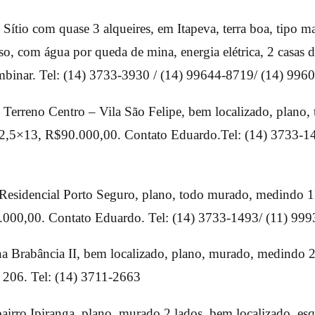
Sítio com quase 3 alqueires, em Itapeva, terra boa, tipo m
so, com água por queda de mina, energia elétrica, 2 casas 
combinar. Tel: (14) 3733-3930 / (14) 99644-8719/ (14) 99
O
Terreno Centro – Vila São Felipe, bem localizado, plano,
,5×13, R$90.000,00. Contato Eduardo.Tel: (14) 3733-1
Residencial Porto Seguro, plano, todo murado, medindo
000,00. Contato Eduardo. Tel: (14) 3733-1493/ (11) 99
a Brabância II, bem localizado, plano, murado, medindo 
 206. Tel: (14) 3711-2663
airro Ipiranga, plano, murado 2 lados, bem localizado, esq