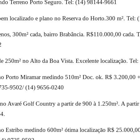
do Terreno Porto Seguro. Tel: (14) 98144-9661
em localizado e plano no Reserva do Horto.300 m². Tel:
enos, 300m² cada, bairro Brabância. R$110.000,00 cada. T
2
e 250m² no Alto da Boa Vista. Excelente localização. Tel
no Porto Miramar medindo 510m² Doc. ok. R$ 3.200,00 +
9735-9502/ (14) 9656-0240
 no Avaré Golf Country a partir de 900 à 1.250m². A parti
4.
no Estribo medindo 600m² ótima localização R$ 25.000,00