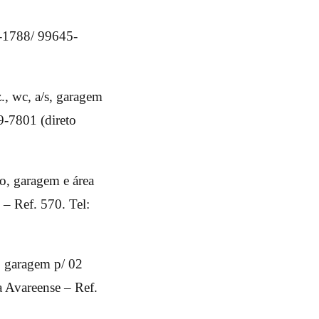
1-1788/ 99645-
z., wc, a/s, garagem
9-7801 (direto
ro, garagem e área
 – Ref. 570. Tel:
, garagem p/ 02
a Avareense – Ref.