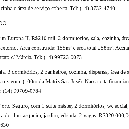
ozinha e área de serviço coberta. Tel: (14) 3732-4740
im Europa II, R$210 mil, 2 dormitórios, sala, cozinha, área
externo. Área construída: 155m² e área total 258m². Aceita
tato c/ Márcia. Tel: (14) 99723-0073
ala, 3 dormitórios, 2 banheiros, cozinha, dispensa, área de s
ha externa. (100m da Matriz São José). Não aceita financia
: (14) 99709-0784
rto Seguro, com 1 suíte máster, 2 dormitórios, wc social, s
ea de churrasqueira, jardim, edícula, 2 vagas. R$320.000,0
8630