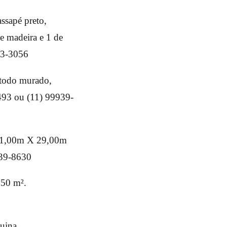
assapé preto,
de madeira e 1 de
603-3056
 todo murado,
493 ou (11) 99939-
 11,00m X 29,00m
939-8630
250 m².
uina.