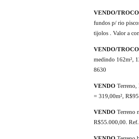
VENDO/TROCO
fundos p/ rio pisco
tijolos . Valor a 
VENDO/TROC
medindo 162m², 12
8630
VENDO
Terreno, 
= 319,00m², R$95.
VENDO
Terreno n
R$55.000,00. Ref.
VENDO
Terreno b