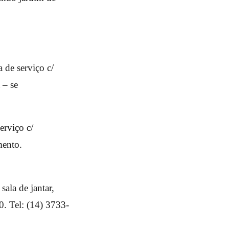
 de serviço c/
 – se
erviço c/
mento.
ala de jantar,
0. Tel: (14) 3733-