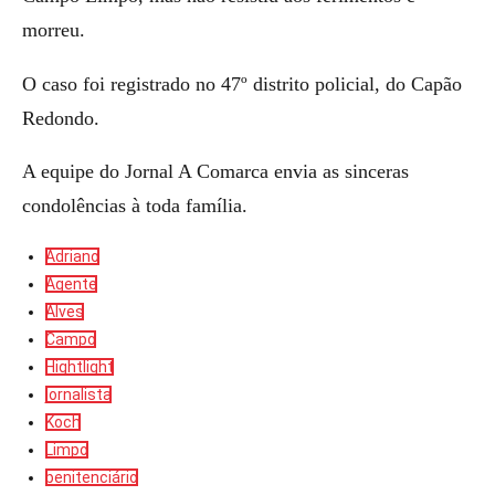
morreu.
O caso foi registrado no 47º distrito policial, do Capão
Redondo.
A equipe do Jornal A Comarca envia as sinceras
condolências à toda família.
Adriano
Agente
Alves
Campo
Hightlight
jornalista
Koch
Limpo
penitenciário