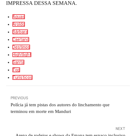
IMPRESSA DESSA SEMANA.
Águas
Aroldo
Bárbara
Caetano
Destinos
Hightlight
Santa
Top
Turísticos
PREVIOUS
Polícia já tem pistas dos autores do linchamento que
terminou em morte em Manduri
NEXT
Arena de rodeios e shows da Emapa tem espaço inclusivo