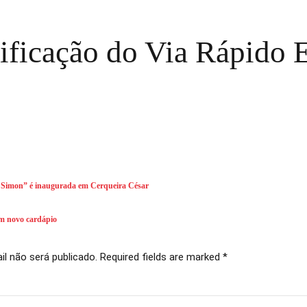
tificação do Via Rápido
 Simon” é inaugurada em Cerqueira César
m novo cardápio
l não será publicado. Required fields are marked *