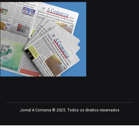
Jornal A Comarca © 2025. Todos os direitos reservados
bom güncel giriş
casibom giriş
casibom
casibom güncel giriş
casibom g