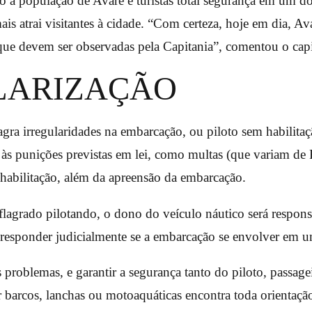
o a população de Avaré e turistas total segurança em um do
is atrai visitantes à cidade. “Com certeza, hoje em dia, Av
 que devem ser observadas pela Capitania”, comentou o cap
LARIZAÇÃO
ra irregularidades na embarcação, ou piloto sem habilitaç
to às punições previstas em lei, como multas (que variam d
 habilitação, além da apreensão da embarcação.
lagrado pilotando, o dono do veículo náutico será respons
responder judicialmente se a embarcação se envolver em u
s problemas, e garantir a segurança tanto do piloto, passage
r barcos, lanchas ou motoaquáticas encontra toda orientaçã