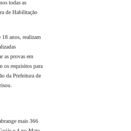
mos todas as
ra de Habilitação
e 18 anos, realizam
lizadas
ar as provas em
 os requisitos para
ão da Prefeitura de
risou.
 abrange mais 366
Goiás e 4 no Mato