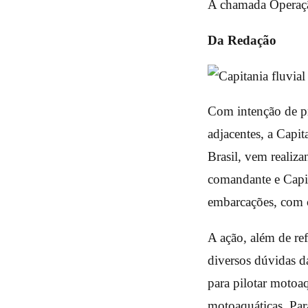
A chamada Operação
Da Redação
Com intenção de p
adjacentes, a Capi
Brasil, vem realiz
comandante e Capi
embarcações, com c
A ação, além de re
diversos dúvidas d
para pilotar motoa
motoaquáticas. Para