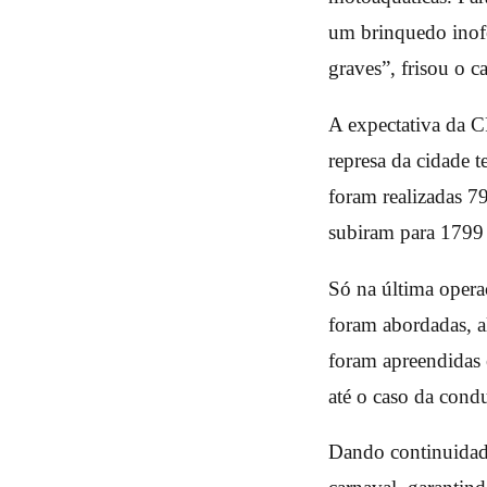
um brinquedo inofe
graves”, frisou o c
A expectativa da C
represa da cidade 
foram realizadas 7
subiram para 1799 
Só na última operaç
foram abordadas, a
foram apreendidas e
até o caso da con
Dando continuidade