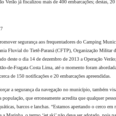
 Verão já fiscalizou mais de 400 embarcações; destas, 20
romover segurança aos frequentadores do Camping Munici
tania Fluvial do Tietê-Paraná (CFTP), Organização Militar
ando deste o dia 14 de dezembro de 2013 a Operação Verão
tão-de-Fragata Costa Lima, até o momento foram abordad
erca de 150 notificações e 20 embarcações apreendidas.
forçar a segurança da navegação no município, também visa
a população, que erroneamente acredita que qualquer pesso
quáticas, barcos e lanchas. “Estamos apertando o cerco em r
 a Marinha, o termo ‘jet ski’ não deve ser adotado, pois pas