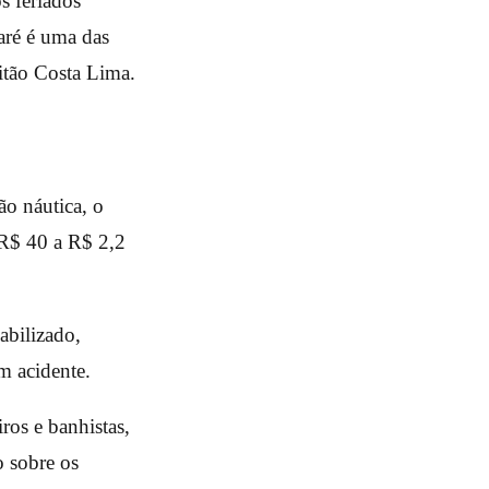
s feriados
aré é uma das
itão Costa Lima.
ão náutica, o
e R$ 40 a R$ 2,2
abilizado,
m acidente.
iros e banhistas,
o sobre os