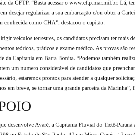
ite da CFTP. “Basta acessar o www.cftp.mar.mil.br. Lá, te
em desejar regularizar a sua embarcação e/ou obter a Cartei
 conhecida como CHA”, destacou o capitão.
igir veículos terrestres, os candidatos precisam ter mais d
entos teóricos, práticos e exame médico. As provas são rea
de da Capitania em Barra Bonita. “Podemos também realiz
ntem um numero considerável de candidatos que preencham
essário, estaremos prontos para atender a qualquer solicitaç
os em breve, se tornar uma grande parceira da Marinha”, f
POIO
ue desenvolve Avaré, a Capitania Fluvial do Tietê-Paraná
 298 no Estado de São Paulo, 47 em Minas Gerais, 17 em 