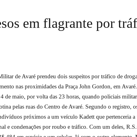
os em flagrante por trá
Militar de Avaré prendeu dois suspeitos por tráfico de drog
amento nas proximidades da Praça John Gordon, em Avaré.
 4 de maio, por volta das 23 horas, quando policiais milita
tina pelas ruas do Centro de Avaré. Segundo o registro, os
indivíduos próximos a um veículo Kadett que pertenceria a
inal e condenações por roubo e tráfico. Com um deles, R.S
R$ 484 em espécie e um celular. Já com o outro elemento, 