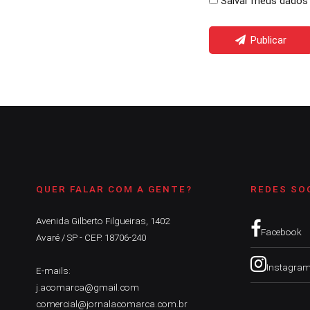
Salvar meus dados 
Publicar
QUER FALAR COM A GENTE?
REDES SO
Avenida Gilberto Filgueiras, 1402
Facebook
Avaré / SP - CEP. 18706-240
Instagra
E-mails:
j.acomarca@gmail.com
comercial@jornalacomarca.com.br