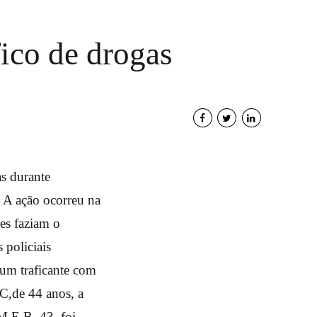
fico de drogas
as durante
 A ação ocorreu na
res faziam o
 policiais
 um traficante com
.C,de 44 anos, a
M.E.B, 43, foi