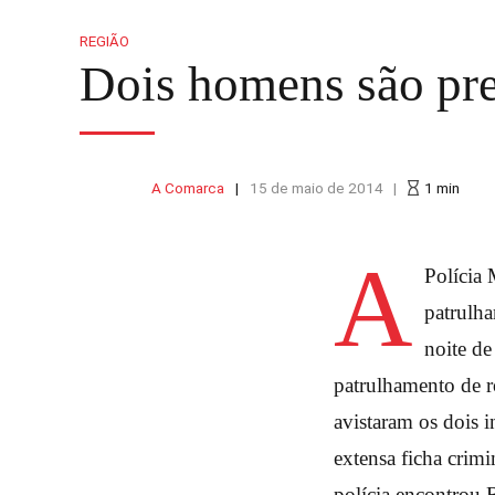
REGIÃO
Dois homens são pres
A Comarca
15 de maio de 2014
1
min
A
Polícia 
patrulh
noite de
patrulhamento de ro
avistaram os dois 
extensa ficha crim
polícia encontrou 