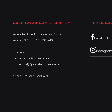
QUER FALAR COM A GENTE?
REDES SO
Avenida Gilberto Filgueiras, 1402
Facebook
Avaré / SP - CEP. 18706-240
Instagra
E-mails:
j.acomarca@gmail.com
comercial@jornalacomarca.com.br
14 3733.2023 / 3733.2633