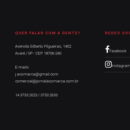
QUER FALAR COM A GENTE?
REDES SO
Avenida Gilberto Filgueiras, 1402
Facebook
Avaré / SP - CEP. 18706-240
Instagra
E-mails:
j.acomarca@gmail.com
comercial@jornalacomarca.com.br
14 3733.2023 / 3733.2633