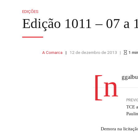
EDIÇÕES
Edição 1011 – 07 a
A Comarca
12 de dezembro de 2013
1
mi
[n
ggalbu
PREVI
TCE a
Pauli
Demora na licitação