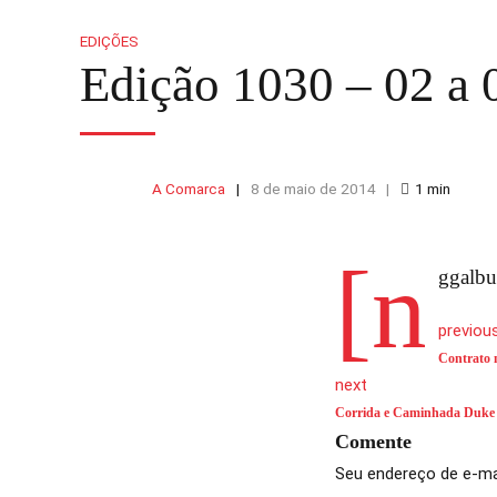
EDIÇÕES
Edição 1030 – 02 a 
A Comarca
8 de maio de 2014
1
min
[n
ggalbu
previou
Contrato m
next
Corrida e Caminhada Duke E
Comente
Seu endereço de e-mai