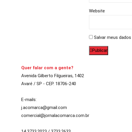
Website
Salvar meus dados 
Publicar
Quer falar com a gente?
Avenida Gilberto Filgueiras, 1402
Avaré / SP - CEP. 18706-240
E-mails:
j.acomarca@gmail.com
comercial@jornalacomarca.com.br
14 3733.2023 / 3733.2633