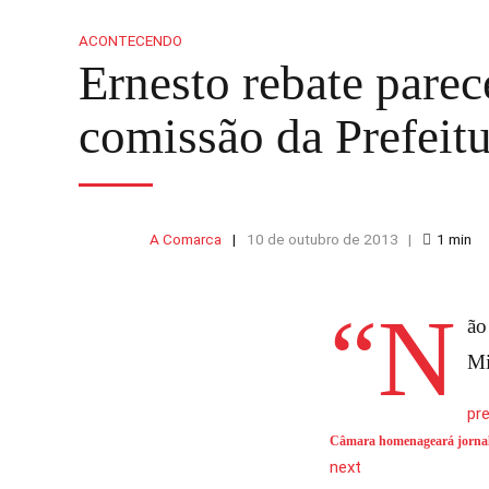
ACONTECENDO
Ernesto rebate parec
comissão da Prefeit
A Comarca
10 de outubro de 2013
1
min
“N
ão
M
pr
Câmara homenageará jornal 
next