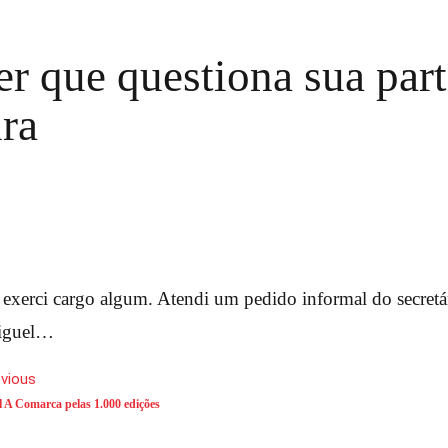
er que questiona sua par
ura
 exerci cargo algum. Atendi um pedido informal do secretá
iguel…
evious
A Comarca pelas 1.000 edições