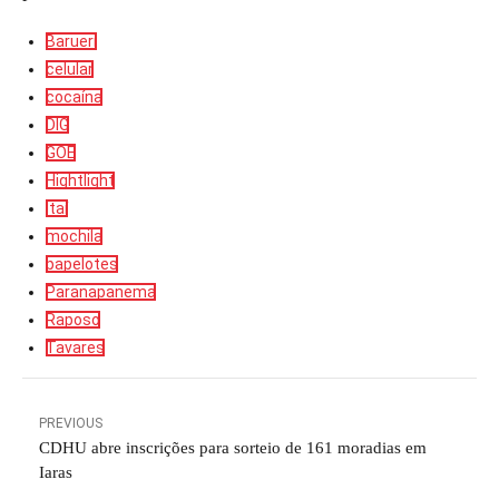
Barueri
celular
cocaína
DIG
GOE
Hightlight
Itaí
mochila
papelotes
Paranapanema
Raposo
Tavares
PREVIOUS
CDHU abre inscrições para sorteio de 161 moradias em
Iaras