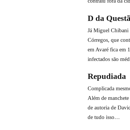
contraiu fora da ci
D da Quest
Já Miguel Chibani 
Córregos, que cont
em Avaré fica em 1
infectados são méd
Repudiada
Complicada mesmo é
Além de manchete
de autoria de Davi
de tudo isso…