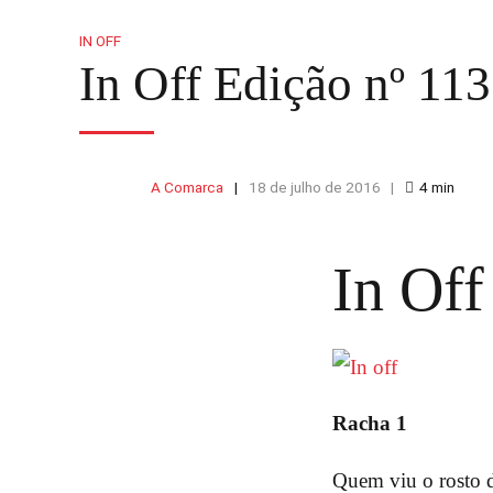
IN OFF
In Off Edição nº 11
A Comarca
18 de julho de 2016
4
min
In Off
Racha 1
Quem viu o rosto d