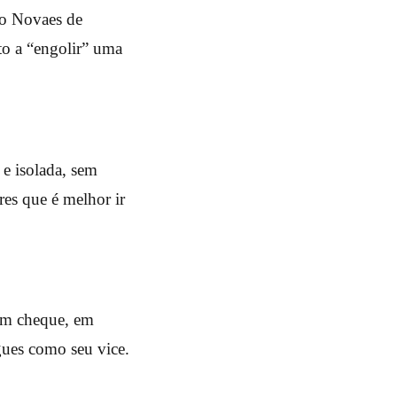
io Novaes de
sto a “engolir” uma
 e isolada, sem
res que é melhor ir
 em cheque, em
gues como seu vice.