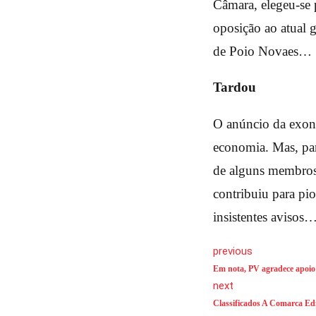
Câmara, elegeu-se 
oposição ao atual 
de Poio Novaes…
Tardou
O anúncio da exone
economia. Mas, par
de alguns membros 
contribuiu para pi
insistentes avisos
previous
Em nota, PV agradece apoio 
next
Classificados A Comarca Edi