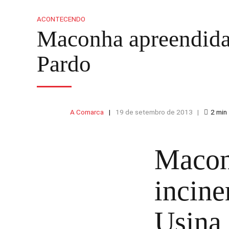
ACONTECENDO
Maconha apreendida 
Pardo
A Comarca
19 de setembro de 2013
2
min
Macon
incine
Usina