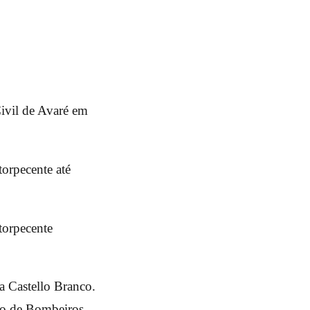
ivil de Avaré em
torpecente até
torpecente
a Castello Branco.
po de Bombeiros