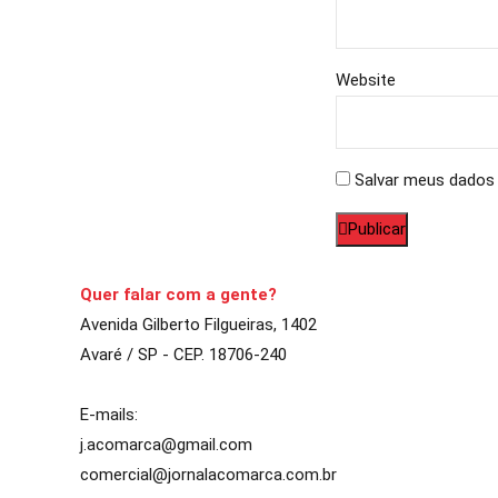
Website
Salvar meus dados 
Publicar
Quer falar com a gente?
Avenida Gilberto Filgueiras, 1402
Avaré / SP - CEP. 18706-240
E-mails:
j.acomarca@gmail.com
comercial@jornalacomarca.com.br