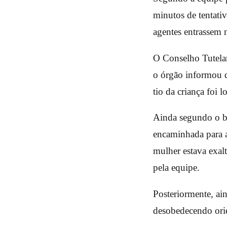
minutos de tentati
agentes entrassem n
O Conselho Tutelar
o órgão informou q
tio da criança foi
Ainda segundo o bo
encaminhada para 
mulher estava exalta
pela equipe.
Posteriormente, ain
desobedecendo orien