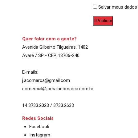
Salvar meus dados 
Publicar
Quer falar com a gente?
Avenida Gilberto Filgueiras, 1402
Avaré / SP - CEP. 18706-240
E-mails:
j.acomarca@gmail.com
comercial@jornalacomarca.com.br
14 3733.2023 / 3733.2633
Redes Sociais
Facebook
Instagram