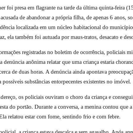
r foi presa em flagrante na tarde da última quinta-feira (
 acusada de abandonar a própria filha, de apenas 6 anos, s
idência localizada em um núcleo habitacional do municípi
z, ela também foi autuada por maus-tratos, desacato e des
rmações registradas no boletim de ocorrência, policiais mi
 denúncia anônima relatar que uma criança estaria choran
cerca de duas horas. A denúncia ainda apontava preocupaç
a possíveis substâncias entorpecentes existentes no imóvel.
ereço, os policiais ouviram o choro da criança e consegui
esta do portão. Durante a conversa, a menina contou que a
la relatou estar com fome, sentindo frio e com febre.
olicial, a criança estava descalça e sem agasalho. Após a