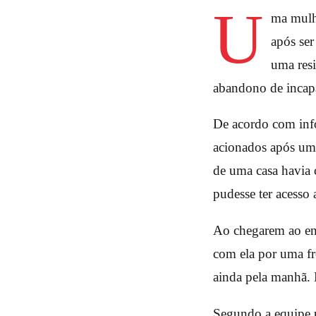
U
ma mulhe
após ser
uma res
abandono de incapa
De acordo com info
acionados após uma
de uma casa havia 
pudesse ter acesso 
Ao chegarem ao end
com ela por uma fr
ainda pela manhã. E
Segundo a equipe p