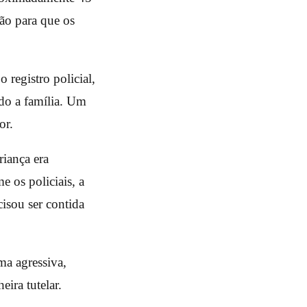
ão para que os
registro policial,
ndo a família. Um
or.
iança era
 os policiais, a
cisou ser contida
ma agressiva,
ira tutelar.