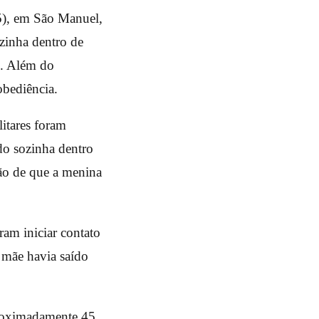
15), em São Manuel,
ozinha dentro de
o. Além do
obediência.
litares foram
do sozinha dentro
ão de que a menina
ram iniciar contato
 mãe havia saído
proximadamente 45