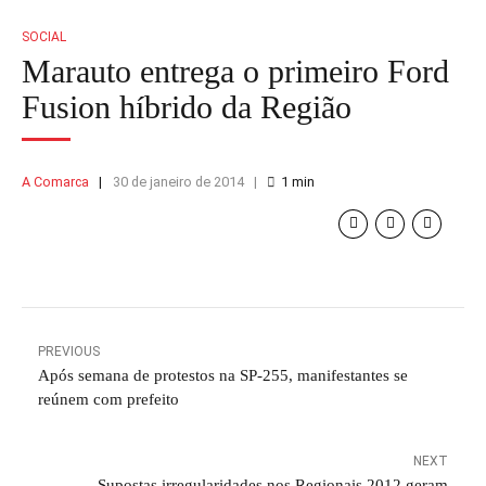
SOCIAL
Marauto entrega o primeiro Ford
Fusion híbrido da Região
A Comarca
30 de janeiro de 2014
1
min
PREVIOUS
Após semana de protestos na SP-255, manifestantes se
reúnem com prefeito
NEXT
Supostas irregularidades nos Regionais 2012 geram